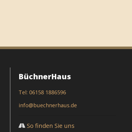
BüchnerHaus
Tel: 06158 1886596
info@buechnerhaus.de
So finden Sie uns